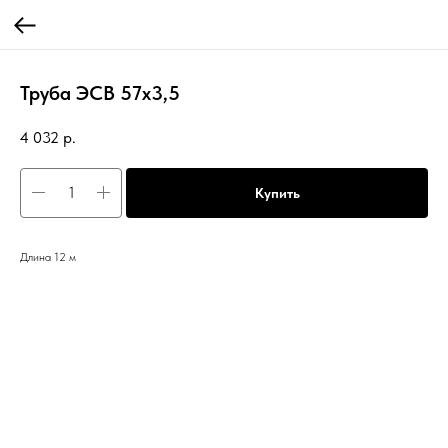
Труба ЭСВ 57х3,5
4 032
р.
Купить
Длина 12 м